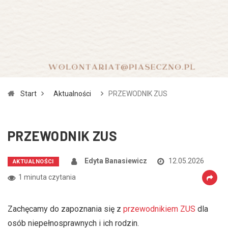
Zmniejsz czcionkę
Zwiększ czcionkę
spellcheck
Bardziej czytelny tekst
Kontrast kolorów
Start
Aktualności
PRZEWODNIK ZUS
brightness_high
brightness_low
Jasny kontrast
Ciemny kontrast
PRZEWODNIK ZUS
Odnośniki
Edyta Banasiewicz
12.05.2026
AKTUALNOŚCI
format_underlined
font_download
1 minuta czytania
Podkreślanie odnośników
Zaznacz odnośniki
Zachęcamy do zapoznania się z
przewodnikiem ZUS
dla
cached
accessibility
osób niepełnosprawnych i ich rodzin.
Zresetuj wszystkie opcje
Deklaracja dostępności