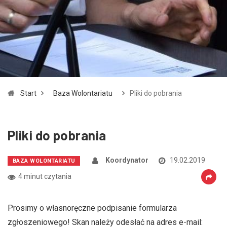
Zmniejsz czcionkę
Zwiększ czcionkę
spellcheck
Bardziej czytelny tekst
Kontrast kolorów
Start
Baza Wolontariatu
Pliki do pobrania
brightness_high
brightness_low
Jasny kontrast
Ciemny kontrast
Pliki do pobrania
Odnośniki
Koordynator
19.02.2019
BAZA WOLONTARIATU
format_underlined
font_download
4 minut czytania
Podkreślanie odnośników
Zaznacz odnośniki
Prosimy o własnoręczne podpisanie formularza
cached
accessibility
zgłoszeniowego! Skan należy odesłać na adres e-mail:
Zresetuj wszystkie opcje
Deklaracja dostępności