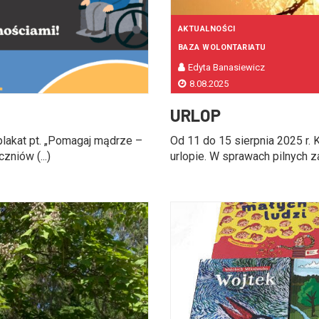
AKTUALNOŚCI
BAZA WOLONTARIATU
Edyta Banasiewicz
8.08.2025
URLOP
plakat pt. „Pomagaj mądrze –
Od 11 do 15 sierpnia 2025 r.
zniów (...)
urlopie. W sprawach pilnych 