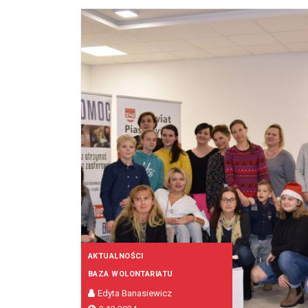
AKTUALNOŚCI
BAZA WOLONTARIATU
Edyta Banasiewicz