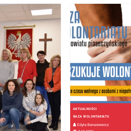
AKTUALNOŚCI
BAZA WOLONTARIATU
Edyta Banasiewicz