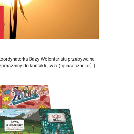
 Koordynatorka Bazy Wolontariatu przebywa na
zapraszamy do kontaktu, wzs@piaseczno.pl(...)