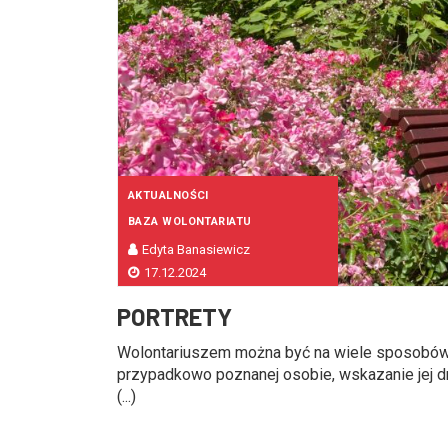
AKTUALNOŚCI
BAZA WOLONTARIATU
Edyta Banasiewicz
17.12.2024
PORTRETY
Wolontariuszem można być na wiele sposobó
przypadkowo poznanej osobie, wskazanie jej dr
(...)