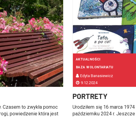
AKTUALNOŚCI
BAZA WOLONTARIATU
Edyta Banasiewicz
9.12.2024
PORTRETY
w. Czasem to zwykła pomoc
Urodziłem się 16 marca 1974 
ogi, powiedzenie która jest
październiku 2024 r. Jeszcze ni